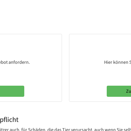
ebot anfordern.
Hier können S
Zu
pflicht
tzer auch, für Schäden, die das Tier verursacht, auch wenn Sie selbs