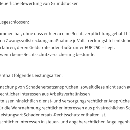
steuerliche Bewertung von Grundstücken
usgeschlossen:
mmen hat, ohne dass er hierzu eine Rechtsverpflichtung gehabt hä
teren Zwangsvollstreckungsmaßnahme je Vollstreckungstitel entste
rfahren, deren Geldstrafe oder -buße unter EUR 250,-- liegt.
 wenn keine Rechtsschutzversicherung bestünde.
enthält folgende Leistungsarten:
machung von Schadenersatzansprüchen, soweit diese nicht auch au
chtlicher Interessen aus Arbeitsverhältnissen
ltnissen hinsichtlich dienst- und versorgungsrechtlicher Ansprüche
ür die Wahrnehmung rechtlicher Interessen aus privatrechlichen S
Leistungsart Schadenersatz-Rechtsschutz enthalten ist.
chtlicher Interessen in steuer- und abgaberechtlichen Angelegenh