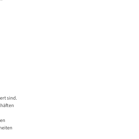
rt sind.
chäften
hen
heiten