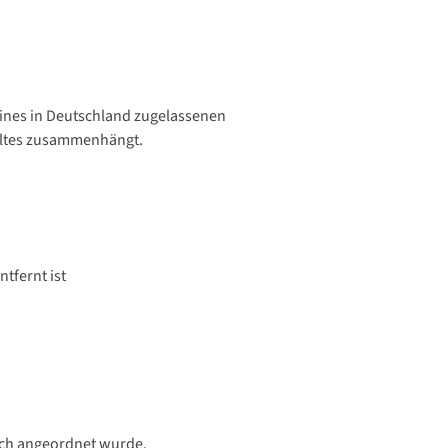
 eines in Deutschland zugelassenen
waltes zusammenhängt.
tfernt ist
ich angeordnet wurde.