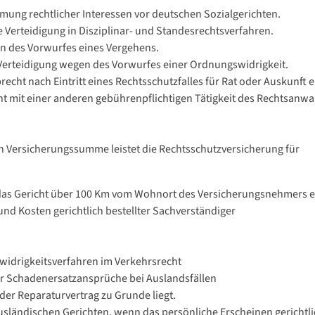
mung rechtlicher Interessen vor deutschen Sozialgerichten.
e Verteidigung in Disziplinar- und Standesrechtsverfahren.
en des Vorwurfes eines Vergehens.
Verteidigung wegen des Vorwurfes einer Ordnungswidrigkeit.
echt nach Eintritt eines Rechtsschutzfalles für Rat oder Auskunft
ht mit einer anderen gebührenpflichtigen Tätigkeit des Rechtsan
n Versicherungssumme leistet die Rechtsschutzversicherung für
as Gericht über 100 Km vom Wohnort des Versicherungsnehmers en
nd Kosten gerichtlich bestellter Sachverständiger
swidrigkeitsverfahren im Verkehrsrecht
r Schadenersatzansprüche bei Auslandsfällen
oder Reparaturvertrag zu Grunde liegt.
sländischen Gerichten, wenn das persönliche Erscheinen gerichtl