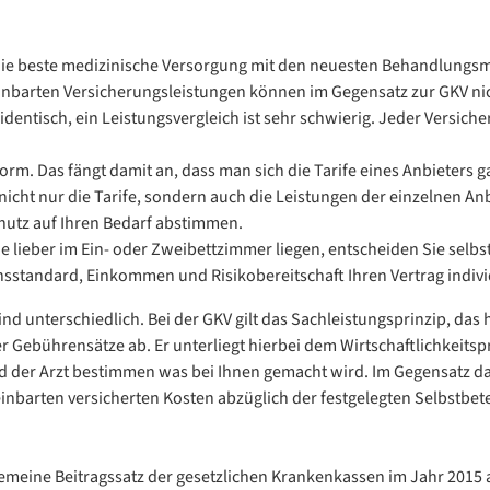
l die beste medizinische Versorgung mit den neuesten Behandlungs
einbarten Versicherungsleistungen können im Gegensatz zur GKV ni
 identisch, ein Leistungsvergleich ist sehr schwierig. Jeder Versic
norm. Das fängt damit an, dass man sich die Tarife eines Anbiete
nicht nur die Tarife, sondern auch die Leistungen der einzelnen Anb
hutz auf Ihren Bedarf abstimmen.
 lieber im Ein- oder Zweibettzimmer liegen, entscheiden Sie selbs
sstandard, Einkommen und Risikobereitschaft Ihren Vertrag individ
 unterschiedlich. Bei der GKV gilt das Sachleistungsprinzip, das he
 Gebührensätze ab. Er unterliegt hierbei dem Wirtschaftlichkeits
nd der Arzt bestimmen was bei Ihnen gemacht wird. Im Gegensatz daz
inbarten versicherten Kosten abzüglich der festgelegten Selbstbete
gemeine Beitragssatz der gesetzlichen Krankenkassen im Jahr 2015 