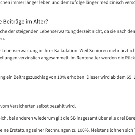
nschen immer länger leben und demzufolge länger medizinisch verso
 Beiträge im Alter?
ache der steigenden Lebenserwartung derzeit nicht, da sie nach de
en.
e Lebenserwartung in ihrer Kalkulation. Weil Senioren mehr ärztlic
tellungen verzinslich angesammelt. Im Rentenalter werden die Rück
rung ein Beitragszuschlag von 10% erhoben. Dieser wird ab dem 65.
 vom Versicherten selbst bezahlt wird.
eich, bei anderen wiederum gilt die SB insgesamt über alle drei Ber
o eine Erstattung seiner Rechnungen zu 100%. Meistens lohnen sich T