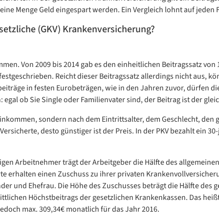
ine Menge Geld eingespart werden. Ein Vergleich lohnt auf jeden F
esetzliche (GKV) Krankenversicherung?
mmen. Von 2009 bis 2014 gab es den einheitlichen Beitragssatz von 
festgeschrieben. Reicht dieser Beitragssatz allerdings nicht aus,
beiträge in festen Eurobeträgen, wie in den Jahren zuvor, dürfen d
: egal ob Sie Single oder Familienvater sind, der Beitrag ist der glei
em Einkommen, sondern nach dem Eintrittsalter, dem Geschlecht, d
rsicherte, desto günstiger ist der Preis. In der PKV bezahlt ein 30-
igen Arbeitnehmer trägt der Arbeitgeber die Hälfte des allgemeinen
te erhalten einen Zuschuss zu ihrer privaten Krankenvollversicher
inder und Ehefrau. Die Höhe des Zuschusses beträgt die Hälfte des
nittlichen Höchstbeitrags der gesetzlichen Krankenkassen. Das heißt
edoch max. 309,34€ monatlich für das Jahr 2016.