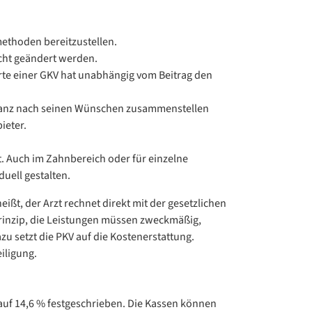
methoden bereitzustellen.
cht geändert werden.
herte einer GKV hat unabhängig vom Beitrag den
rs ganz nach seinen Wünschen zusammenstellen
ieter.
t. Auch im Zahnbereich oder für einzelne
uell gestalten.
ißt, der Arzt rechnet direkt mit der gesetzlichen
prinzip, die Leistungen müssen zweckmäßig,
u setzt die PKV auf die Kostenerstattung.
iligung.
auf 14,6 % festgeschrieben. Die Kassen können