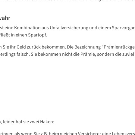
währ
t eine Kombination aus Unfallversicherung und einem Sparvorgang. 
ließt in einen Spartopf.
den Sie Ihr Geld zurück bekommen. Die Bezeichnung "Prämienrückge
erdings falsch, Sie bekommen nicht die Prämie, sondern die zuviel 
n, leider hat sie zwei Haken:
eringer, als wenn Sie z.B. beim gleichen Versicherer eine Lebensve