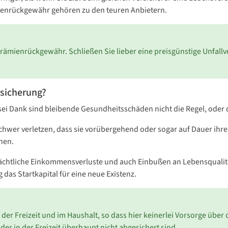
ienrückgewähr gehören zu den teuren Anbietern.
rämienrückgewähr. Schließen Sie lieber eine preisgünstige Unfallv
rsicherung?
 sei Dank sind bleibende Gesundheitsschäden nicht die Regel, oder d
so schwer verletzen, dass sie vorübergehend oder sogar auf Dauer i
nen.
rächtliche Einkommensverluste und auch Einbußen an Lebensqualitä
 das Startkapital für eine neue Existenz.
in der Freizeit und im Haushalt, so dass hier keinerlei Vorsorge übe
der in der Freizeit überhaupt nicht abgesichert sind.