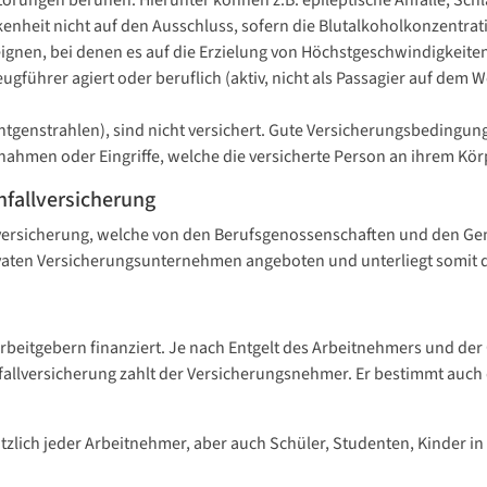
örungen beruhen. Hierunter können z.B. epileptische Anfälle, Schl
enheit nicht auf den Ausschluss, sofern die Blutalkoholkonzentratio
reignen, bei denen es auf die Erzielung von Höchstgeschwindigkeit
zeugführer agiert oder beruflich (aktiv, nicht als Passagier auf de
tgenstrahlen), sind nicht versichert. Gute Versicherungsbedingun
hmen oder Eingriffe, welche die versicherte Person an ihrem Kör
nfallversicherung
chtversicherung, welche von den Berufsgenossenschaften und den G
rivaten Versicherungsunternehmen angeboten und unterliegt somit
rbeitgebern finanziert. Je nach Entgelt des Arbeitnehmers und der G
Unfallversicherung zahlt der Versicherungsnehmer. Er bestimmt au
sätzlich jeder Arbeitnehmer, aber auch Schüler, Studenten, Kinder 