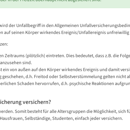
 wird der Unfallbegriff in den Allgemeinen Unfallversicherungsbedingu
n auf seinen Körper wirkendes Ereignis/Unfallereignis unfreiwilli
tzen:
en Zeitraums (plötzlich) eintreten. Dies bedeutet, dass z.B. die F
 anzusehen sind.
ist ein von außen auf den Körper wirkendes Ereignis und damit versi
 geschehen, d.h. Freitod oder Selbstverstümmelung gelten nicht als
lichen Schaden hervorrufen, d.h. psychische Reaktionen aufgrund e
sicherung versichern?
den. Somit besteht für alle Altersgruppen die Möglichkeit, sich für
 Hausfrauen, Selbständige, Studenten, einfach jeder versichern.