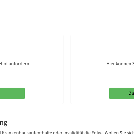
ebot anfordern.
Hier können S
Zu
ung
d Krankenhausaufenthalte oder Invalidität die Folge. Wollen Sie sich