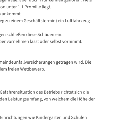
aganfälle, aber auch Trunkenheit gehören. Viele
n unter 1,1 Promille liegt.
en ankommt.
m Weg zu einem Geschäftstermin) ein Luftfahrzeug
gen schließen diese Schäden ein.
per vornehmen lässt oder selbst vornimmt.
emeindeunfallversicherungen getragen wird. Die
 dem freien Wettbewerb.
efahrensituation des Betriebs richtet sich die
ch den Leistungsumfang, von welchem die Höhe der
in Einrichtungen wie Kindergärten und Schulen