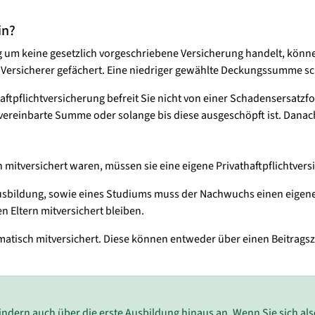
in?
ung um keine gesetzlich vorgeschriebene Versicherung handelt, kön
r Versicherer gefächert. Eine niedriger gewählte Deckungssumme sc
 Haftpflichtversicherung befreit Sie nicht von einer Schadensersatz
e vereinbarte Summe oder solange bis diese ausgeschöpft ist. Dana
 mitversichert waren, müssen sie eine eigene Privathaftpflichtver
usbildung, sowie eines Studiums muss der Nachwuchs einen eigene
en Eltern mitversichert bleiben.
atisch mitversichert. Diese können entweder über einen Beitragsz
ndern auch über die erste Ausbildung hinaus an. Wenn Sie sich also 