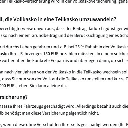
er Teilkaskoversicherung wird in der Vollkaskoversicherung, genau 
ll, die Vollkasko in eine Teilkasko umzuwandeln?
berechtigterweise davon aus, dass der Beitrag dadurch günstiger wi
kasko nach einem Grundbeitrag und der Berücksichtigung eines Scha
i durchs Leben gefahren und z. B. bei 25 % Rabatt in der Vollkas
asko Ihres Fahrzeuges 150 EUR bezahlen müssten. In einem solchen F
tte vorher über die konkrete Ersparnis und überlegen dann, ob sich 
an nach vier Jahren von der Vollkasko in die Teilkasko wechseln so
dass Sie nun von der Voll- auf die Teilkasko umstellen und kurze Z
000 EUR stehen Sie dann alleine da.
ersicherung?
nsasse Ihres Fahrzeugs geschädigt wird. Allerdings bezahlt auch di
lb benötigt man diese Versicherung eigentlich nicht.
, wenn diese ohne Verschulden Ihrerseits geschädigt werden (Ihr B