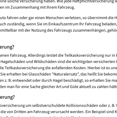
ne solche Versicherung haben. Wie jede Haftpflichtversicherung lei
äden im Zusammenhang mit Ihrem Fahrzeug.
Auto fahren oder gar einen Menschen verletzen, so übernimmt die Ha
r auch zuständig, wenn Sie im Einkaufszentrum Ihr Fahrzeug belade
unmittelbar mit der Nutzung des Fahrzeugs zusammenhängen, gehöre
herung?
enen Fahrzeug. Allerdings leistet die Teilkaskoversicherung nur i
 Hagelschäden und Wildschäden sind die wichtigsten versicherten G
 Teilkaskoversicherung die anfallenden Kosten. Hierbei ist es une
Sie erhalten bei Glasschäden "Naturalersatz", das heißt Sie beko
en z. B. entwendet oder durch Hagel beschädigt, so erhalten Sie 
n man für eine Sache gleicher Art und Güte aktuell zu zahlen hätt
herung?
skoversicherung um selbstverschuldete Kollisionsschäden oder z. 
e von Dritten am Fahrzeug verursacht werden. Ein Beispiel sind Kra