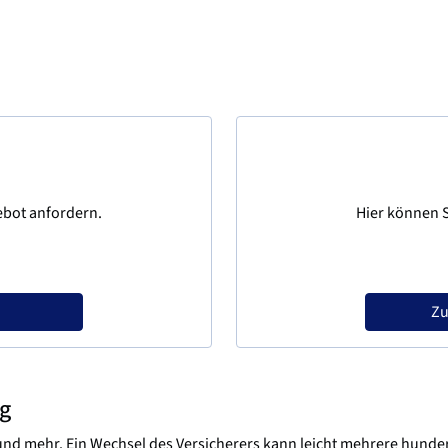
ebot anfordern.
Hier können S
Zu
ng
% und mehr. Ein Wechsel des Versicherers kann leicht mehrere hund