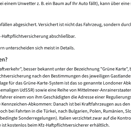
i einem Unwetter z. B. ein Baum auf Ihr Auto fällt), kann über ei
fällen abgesichert. Versichert ist nicht das Fahrzeug, sondern dur
z-Haftpflichtversicherung abschließbar.
rn unterscheiden sich meist in Details.
en?
raftverkehr", besser bekannt unter der Bezeichnung "Grüne Karte",
lichtversicherung nach den Bestimmungen des jeweiligen Gastlandes
dlage für das Grüne-Karte-System ist das so genannte Londoner A
hemaligen UdSSR) sowie eine Reihe von Mittelmeer-Anrainerstaat
ahrer einem von ihm Geschädigten die Adresse einer Regulierungs
nnzeichen-Abkommen: Danach ist bei Kraftfahrzeugen aus den Un
noch bei Fahrten in die Türkei, nach Bulgarien, Polen, Rumänien, S
edingte Sonderregelungen). Italien verzichtet zwar auf die Kontroll
st kostenlos beim Kfz-Haftpflichtversicherer erhältlich.