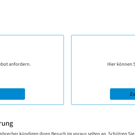
ebot anfordern.
Hier können S
Zu
erung
nbrecher kündigen ihren Besuch im voraus selten an. Schützen Sie