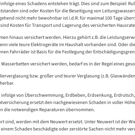
 infolge eines Schadens entstehen trägt. Dies sind zum Beispiel: 
standen sind oder Kosten für die Beseitigung von Leitungswassers
end nicht mehr bewohnbar ist i.d.R. für maximal 100 Tage über
ind Kosten für Transport und Lagerung des versicherten Hausrates
en hinaus versichert werden. Hierzu gehört z.B. die Leistungse
wenn viele teure Elektrogeräte im Haushalt vorhanden sind. Oder die
en Fahrräder ist Basis für die Festlegung der Entschädigungsgren
Wasserbetten versichert werden, bedarf es in der Regel eines ges
lierverglasung bzw. großer und teurer Verglasung (z.B. Glaswände
cherbar.
en infolge von Überschwemmung, Erdbeben, Erdsenkung, Erdrutsch
atversicherung ersetzt den nachgewiesenen Schaden in voller Höhe a
en die notwendigen Reparaturen übernommen.
t sind, werden mit dem Neuwert ersetzt. Unter Neuwert ist der Wi
inem Schaden beschädigte oder zerstörte Sachen nicht mehr verwen