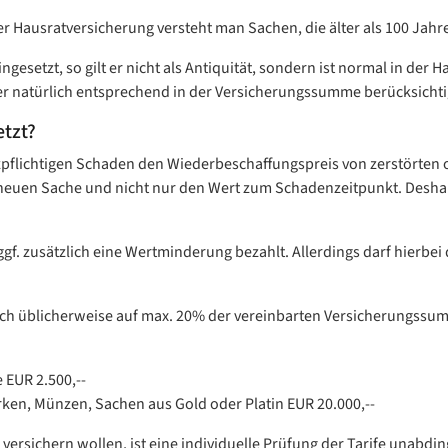
r Hausratversicherung versteht man Sachen, die älter als 100 Jahr
gesetzt, so gilt er nicht als Antiquität, sondern ist normal in der 
er natürlich entsprechend in der Versicherungssumme berücksichtig
etzt?
atzpflichtigen Schaden den Wiederbeschaffungspreis von zerstört
n neuen Sache und nicht nur den Wert zum Schadenzeitpunkt. Desha
f. zusätzlich eine Wertminderung bezahlt. Allerdings darf hierbei 
doch üblicherweise auf max. 20% der vereinbarten Versicherungssu
 EUR 2.500,--
ken, Münzen, Sachen aus Gold oder Platin EUR 20.000,--
ersichern wollen, ist eine individuelle Prüfung der Tarife unabdin