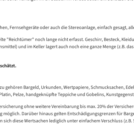
en, Fernsehgeräte oder auch die Stereoanlage, einfach gesagt, alle
 "Reichtümer" noch lange nicht erfasst. Geschirr, Besteck, Kleid
nsmittel) und im Keller lagert auch noch eine ganze Menge (z.B. d
schätzt.
zu gehören Bargeld, Urkunden, Wertpapiere, Schmucksachen, Edels
 Platin, Pelze, handgeknüpfte Teppiche und Gobelins, Kunstgegens
ersicherung ohne weitere Vereinbarung bis max. 20% der Versiche
g möglich. Darüber hinaus gelten Entschädigungsgrenzen für Barge
n sich diese Wertsachen lediglich unter einfachem Verschluss (z.B.