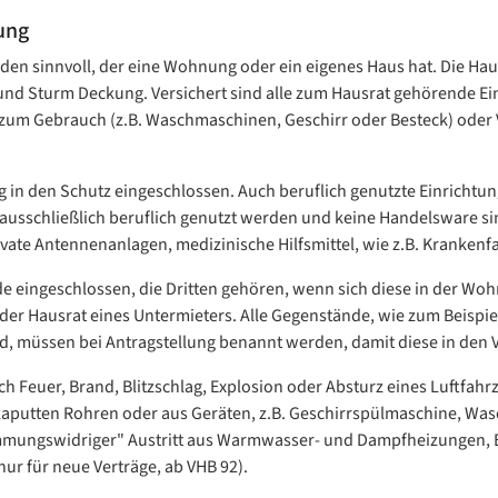
ung
eden sinnvoll, der eine Wohnung oder ein eigenes Haus hat. Die Haus
 und Sturm Deckung. Versichert sind alle zum Hausrat gehörende Ei
 zum Gebrauch (z.B. Waschmaschinen, Geschirr oder Besteck) oder 
n den Schutz eingeschlossen. Auch beruflich genutzte Einrichtung
 ausschließlich beruflich genutzt werden und keine Handelsware si
rivate Antennenanlagen, medizinische Hilfsmittel, wie z.B. Kranke
e eingeschlossen, die Dritten gehören, wenn sich diese in der W
der Hausrat eines Untermieters. Alle Gegenstände, wie zum Beispi
d, müssen bei Antragstellung benannt werden, damit diese in den 
ch Feuer, Brand, Blitzschlag, Explosion oder Absturz eines Luftfa
kaputten Rohren oder aus Geräten, z.B. Geschirrspülmaschine, Was
immungswidriger" Austritt aus Warmwasser- und Dampfheizungen,
ur für neue Verträge, ab VHB 92).